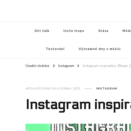
FEMININE
Girl talk
Insta inspo
Krása
Mód
Testování
Významné dny v měsíci
Úvodní stránka
Instagram
Instagram inspiration: Březen 
AKTUALIZOVÁNO NA
4 DUBNA, 2023
INSTAGRAM
Instagram inspi