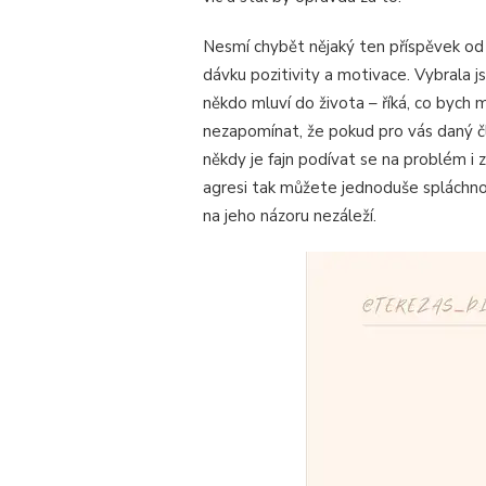
Nesmí chybět nějaký ten příspěvek o
dávku pozitivity a motivace. Vybrala j
někdo mluví do života – říká, co bych 
nezapomínat, že pokud pro vás daný člov
někdy je fajn podívat se na problém i 
agresi tak můžete jednoduše spláchnout
na jeho názoru nezáleží.