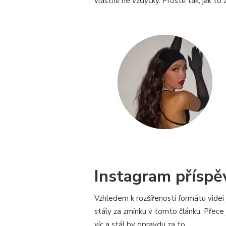
vlastně ne vždycky. Prostě tak, jak to
Instagram příspě
Vzhledem k rozšířenosti formátu videí 
stály za zmínku v tomto článku. Přece 
víc a stál by opravdu za to.