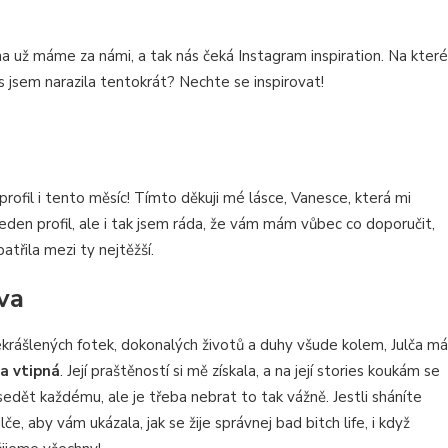
na už máme za námi, a tak nás čeká Instagram inspiration. Na které
els jsem narazila tentokrát? Nechte se inspirovat!
profil i tento měsíc! Tímto děkuji mé lásce, Vanesce, která mi
jeden profil, ale i tak jsem ráda, že vám mám vůbec co doporučit,
atřila mezi ty nejtěžší.
va
krášlených fotek, dokonalých životů a duhy všude kolem, Julča má
 a vtipná
. Její praštěností si mě získala, a na její stories koukám se
edět každému, ale je třeba nebrat to tak vážně. Jestli sháníte
ulče, aby vám ukázala, jak se žije správnej bad bitch life, i když