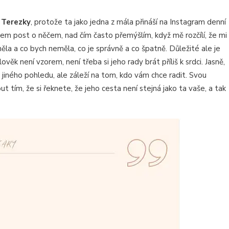
d
Terezky
, protože ta jako jedna z mála přináší na Instagram denní
sem post o něčem, nad čím často přemýšlím, když mě rozčílí, že mi
měla a co bych neměla, co je správně a co špatně. Důležité ale je
ěk není vzorem, není třeba si jeho rady brát příliš k srdci. Jasně,
z jiného pohledu, ale záleží na tom, kdo vám chce radit. Svou
 tím, že si řeknete, že jeho cesta není stejná jako ta vaše, a tak