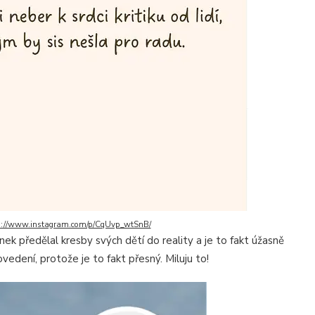
s://www.instagram.com/p/CqUvp_wtSnB/
nek předělal kresby svých dětí do reality a je to fakt úžasně
edení, protože je to fakt přesný. Miluju to!