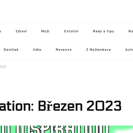
a
Zdraví
Muži
Ostatní
Rady a tipy
Ro
Deníček
Jídlo
Recenze
Z Myšlenkova
Ast
2023
ration: Březen 2023