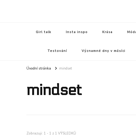
FEMININE
Girl talk
Insta inspo
Krása
Mód
Testování
Významné dny v měsíci
Úvodní stránka
mindset
mindset
Zobrazuji: 1 - 1 z 1 VÝSLEDKŮ