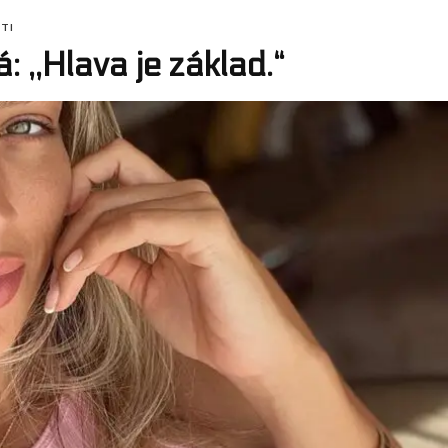
TI
 ,,Hlava je základ.“