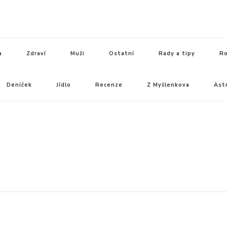
a
Zdraví
Muži
Ostatní
Rady a tipy
Ro
Deníček
Jídlo
Recenze
Z Myšlenkova
Ast