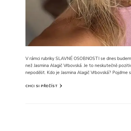
V rámci rubriky SLAVNÉ OSOBNOSTI se dnes budeme v
než Jasmina Alagič Vrbovská. Je to neskutečně pozitiv
nepodělit. Kdo je Jasmina Alagič Vrbovská? Pojďme si J
CHCI SI PŘEČÍST