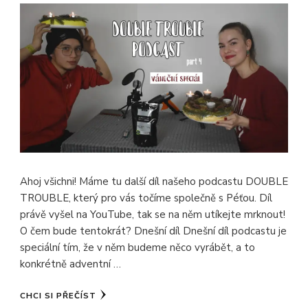
Ahoj všichni! Máme tu další díl našeho podcastu DOUBLE
TROUBLE, který pro vás točíme společně s Péťou. Díl
právě vyšel na YouTube, tak se na něm utíkejte mrknout!
O čem bude tentokrát? Dnešní díl Dnešní díl podcastu je
speciální tím, že v něm budeme něco vyrábět, a to
konkrétně adventní …
CHCI SI PŘEČÍST