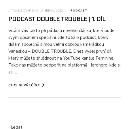
AKTUALIZOVÁNO NA
17 SRPNA, 2022
PODCAST
PODCAST DOUBLE TROUBLE | 1. DÍL
Vítám vás takto při pátku u nového článku, který bude
svým obsahem speciální. Jde totiž o podcast, který
dělám společně s mou velmi dobrou kamarádkou
Vaneskou – DOUBLE TROUBLE. Dnes vyšel první díl,
který můžete zhlédnout na YouTube kanále Feminine.
Také nás můžete podpořit na platformě Herohero, kde si
za …
CHCI SI PŘEČÍST
Hledat