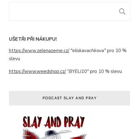
H
UŠETŘI PŘI NÁKUPU!
https://www.zelenazeme.cz/
"eliskavachkova"
pro 10 %
slevu
https://www.weedshop.cz/
"BYELI10"
pro 10 % slevu
PODCAST SLAY AND PRAY