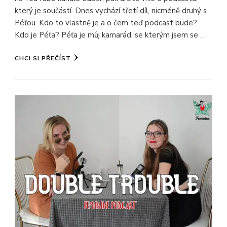
který je součástí. Dnes vychází třetí díl, nicméně druhý s
Péťou. Kdo to vlastně je a o čem teď podcast bude?
Kdo je Péťa? Péťa je můj kamarád, se kterým jsem se …
CHCI SI PŘEČÍST