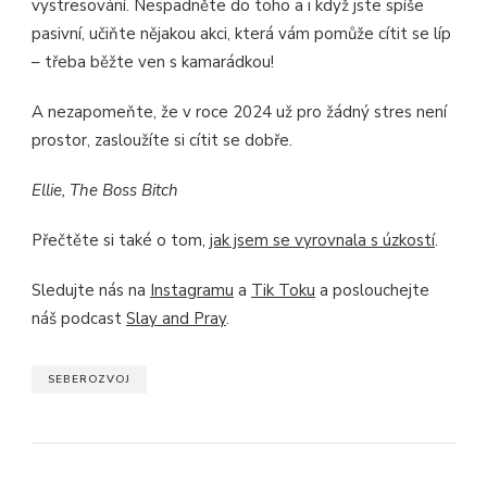
vystresování. Nespadněte do toho a i když jste spíše
pasivní, učiňte nějakou akci, která vám pomůže cítit se líp
– třeba běžte ven s kamarádkou!
A nezapomeňte, že v roce 2024 už pro žádný stres není
prostor, zasloužíte si cítit se dobře.
Ellie, The Boss Bitch
Přečtěte si také o tom,
jak jsem se vyrovnala s úzkostí
.
Sledujte nás na
Instagramu
a
Tik Toku
a poslouchejte
náš podcast
Slay and Pray
.
SEBEROZVOJ