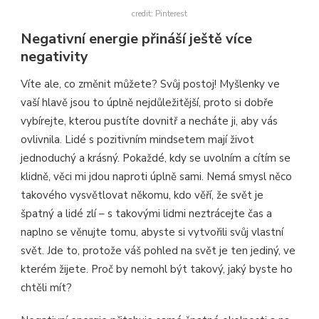
credit: Pinterest
Negativní energie přináší ještě více
negativity
Víte ale, co změnit můžete? Svůj postoj! Myšlenky ve
vaší hlavě jsou to úplně nejdůležitější, proto si dobře
vybírejte, kterou pustíte dovnitř a necháte ji, aby vás
ovlivnila. Lidé s pozitivním mindsetem mají život
jednoduchý a krásný. Pokaždé, kdy se uvolním a cítím se
klidně, věci mi jdou naproti úplně sami. Nemá smysl něco
takového vysvětlovat někomu, kdo věří, že svět je
špatný a lidé zlí – s takovými lidmi neztrácejte čas a
naplno se věnujte tomu, abyste si vytvořili svůj vlastní
svět. Jde to, protože váš pohled na svět je ten jediný, ve
kterém žijete. Proč by nemohl být takový, jaký byste ho
chtěli mít?