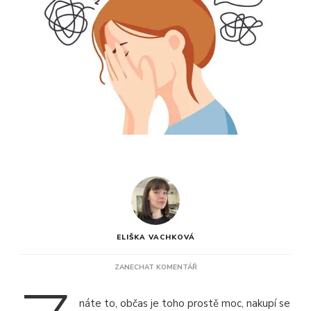
ELIŠKA VACHKOVÁ
NA
ZANECHAT KOMENTÁŘ
JAK
ZMÍRNIT
náte to, občas je toho prostě moc, nakupí se
STRES