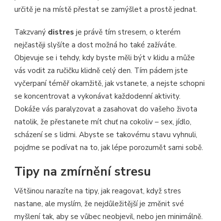
určitě je na místě přestat se zamýšlet a prostě jednat.
Takzvaný
distres
je právě tím stresem, o kterém
nejčastěji slyšíte a dost možná ho také zažíváte.
Objevuje se i tehdy, kdy byste měli být v klidu a může
vás vodit za ručičku klidně celý den. Tím pádem jste
vyčerpaní téměř okamžitě, jak vstanete, a nejste schopni
se koncentrovat a vykonávat každodenní aktivity.
Dokáže vás paralyzovat a zasahovat do vašeho života
natolik, že přestanete mít chuť na cokoliv – sex, jídlo,
scházení se s lidmi. Abyste se takovému stavu vyhnuli,
pojďme se podívat na to, jak lépe porozumět sami sobě.
Tipy na zmírnění stresu
Většinou narazíte na tipy, jak reagovat, když stres
nastane, ale myslím, že nejdůležitější je změnit své
myšlení tak, aby se vůbec neobjevil, nebo jen minimálně.