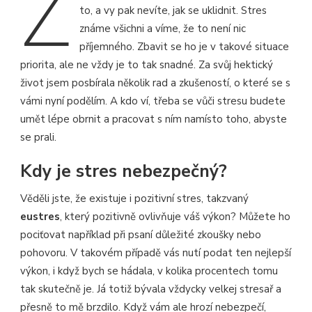
Z
to, a vy pak nevíte, jak se uklidnit. Stres
známe všichni a víme, že to není nic
příjemného. Zbavit se ho je v takové situace
priorita, ale ne vždy je to tak snadné. Za svůj hektický
život jsem posbírala několik rad a zkušeností, o které se s
vámi nyní podělím. A kdo ví, třeba se vůči stresu budete
umět lépe obrnit a pracovat s ním namísto toho, abyste
se prali.
Kdy je stres nebezpečný?
Věděli jste, že existuje i pozitivní stres, takzvaný
eustres
, který pozitivně ovlivňuje váš výkon? Můžete ho
pociťovat například při psaní důležité zkoušky nebo
pohovoru. V takovém případě vás nutí podat ten nejlepší
výkon, i když bych se hádala, v kolika procentech tomu
tak skutečně je. Já totiž bývala vždycky velkej stresař a
přesně to mě brzdilo. Když vám ale hrozí nebezpečí,