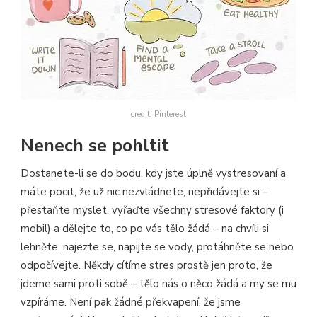
credit: Pinterest
Nenech se pohltit
Dostanete-li se do bodu, kdy jste úplně vystresovaní a
máte pocit, že už nic nezvládnete, nepřidávejte si –
přestaňte myslet, vyřaďte všechny stresové faktory (i
mobil) a dělejte to, co po vás tělo žádá – na chvíli si
lehněte, najezte se, napijte se vody, protáhněte se nebo
odpočívejte. Někdy cítíme stres prostě jen proto, že
jdeme sami proti sobě – tělo nás o něco žádá a my se mu
vzpíráme. Není pak žádné překvapení, že jsme