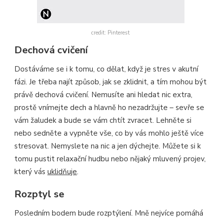
credit: Pinterest
Dechová cvičení
Dostáváme se i k tomu, co dělat, když je stres v akutní
fázi. Je třeba najít způsob, jak se zklidnit, a tím mohou být
právě dechová cvičení. Nemusíte ani hledat nic extra,
prostě vnímejte dech a hlavně ho nezadržujte – sevře se
vám žaludek a bude se vám chtít zvracet. Lehněte si
nebo sedněte a vypněte vše, co by vás mohlo ještě více
stresovat. Nemyslete na nic a jen dýchejte. Můžete si k
tomu pustit relaxační hudbu nebo nějaký mluvený projev,
který vás
uklidňuje
.
Rozptyl se
Posledním bodem bude rozptýlení. Mně nejvíce pomáhá