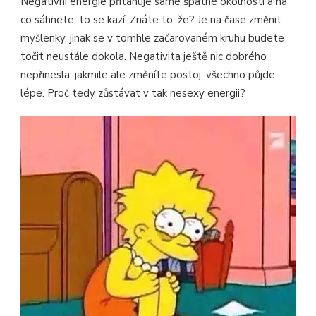
Negativní energie přitahuje samé špatné okolnosti a na
co sáhnete, to se kazí. Znáte to, že? Je na čase změnit
myšlenky, jinak se v tomhle začarovaném kruhu budete
točit neustále dokola. Negativita ještě nic dobrého
nepřinesla, jakmile ale změníte postoj, všechno půjde
lépe. Proč tedy zůstávat v tak nesexy energii?