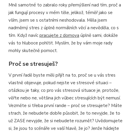
Mně samotné to zabralo roky přemýšlení nad tím, proč a
jak fungují procesy v mém těle, jelikož, téměř jako se
vším, jsem se s ostatními neshodovala. Měla jsem
nadměrný stres z úplně normálních věcí a nevěděla, co s
tím. Když navíc
pracujete z domova
úplně sami, dokáže
vás to hluboce pohltit. Myslím, že by vám moje rady
mohly skutečně pomoct.
Proč se stresuješ?
V první řadě byste měli přijít na to, proč se u vás stres
vlastně objevuje, pokud nejste ve stresové situaci –
otázkou je taky, co pro vás stresová situace je, protože,
věřte nebo ne, většina jich vůbec stresujících být nemusí.
Vezměte si třeba první rande – proč se stresujete? Máte
strach, že nebudete dobře působit, že to nevyjde, že to
už ZASE nevyjde, že si nebudete rozumět? Uvědomujete
si, že jsou to scénáře ve vaší hlavě, že jo? Jenže hádejte