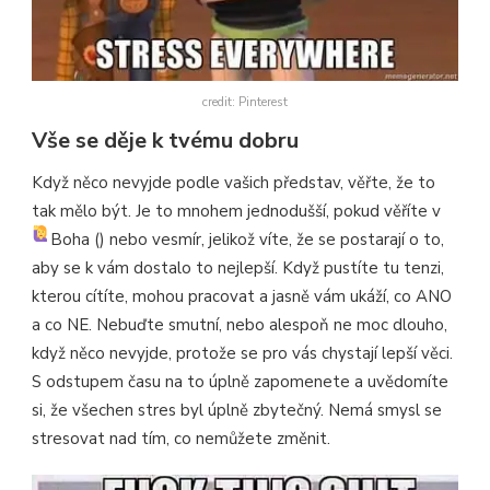
credit: Pinterest
Vše se děje k tvému dobru
Když něco nevyjde podle vašich představ, věřte, že to
tak mělo být. Je to mnohem jednodušší, pokud věříte v
Boha (
) nebo vesmír, jelikož víte, že se postarají o to,
aby se k vám dostalo to nejlepší. Když pustíte tu tenzi,
kterou cítíte, mohou pracovat a jasně vám ukáží, co ANO
a co NE. Nebuďte smutní, nebo alespoň ne moc dlouho,
když něco nevyjde, protože se pro vás chystají lepší věci.
S odstupem času na to úplně zapomenete a uvědomíte
si, že všechen stres byl úplně zbytečný. Nemá smysl se
stresovat nad tím, co nemůžete změnit.