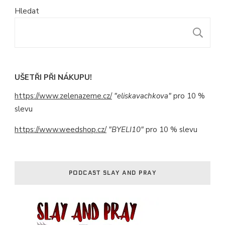
Hledat
H
UŠETŘI PŘI NÁKUPU!
https://www.zelenazeme.cz/
"eliskavachkova"
pro 10 %
slevu
https://www.weedshop.cz/
"BYELI10"
pro 10 % slevu
PODCAST SLAY AND PRAY