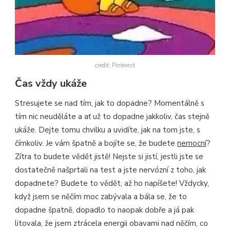
credit: Pinterest
Čas vždy ukáže
Stresujete se nad tím, jak to dopadne? Momentálně s
tím nic neuděláte a ať už to dopadne jakkoliv, čas stejně
ukáže. Dejte tomu chvilku a uvidíte, jak na tom jste, s
čímkoliv. Je vám špatně a bojíte se, že budete
nemocní
?
Zítra to budete vědět jistě! Nejste si jistí, jestli jste se
dostatečně našprtali na test a jste nervózní z toho, jak
dopadnete? Budete to vědět, až ho napíšete! Vždycky,
když jsem se něčím moc zabývala a bála se, že to
dopadne špatně, dopadlo to naopak dobře a já pak
litovala, že jsem ztrácela energii obavami nad něčím, co